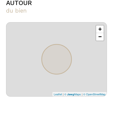
AUTOUR
du bien
+
−
Leaflet
|
©
Maps
|
© OpenStreetMap
Jawg