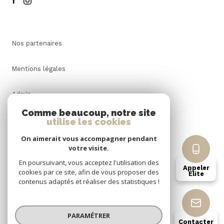
Nos partenaires
Mentions légales
Admin
Comme beaucoup, notre site
Nos honoraires
utilise les cookies
On aimerait vous accompagner pendant
Politique RGPD
votre visite.
En poursuivant, vous acceptez l'utilisation des
Appeler
Cookies
cookies par ce site, afin de vous proposer des
Élite
contenus adaptés et réaliser des statistiques !
© 2026 | Tous droits réservés
PARAMÉTRER
Contacter