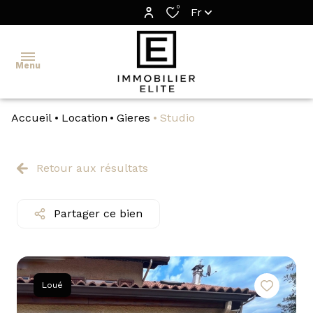
0
Fr
Menu
Accueil
Location
Gieres
Studio
TRANSACTION
GESTION
Retour aux résultats
LOCATION
Partager ce bien
ESTIMATION
IMMOBILIER
ÉLITE
Loué
SÉLECTION