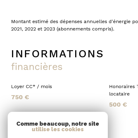
Montant estimé des dépenses annuelles d'énergie pou
2021, 2022 et 2023 (abonnements compris).
INFORMATIONS
financières
Loyer CC* / mois
Honoraires
locataire
750 €
500 €
Comme beaucoup, notre site
Charges locatives
utilise les cookies
(Previsionnelles mensuelles