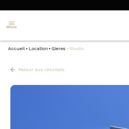
Menu
Accueil
Location
Gieres
Studio
TRANSACTION
GESTION
Retour aux résultats
LOCATION
ESTIMATION
IMMOBILIER
ÉLITE
SÉLECTION