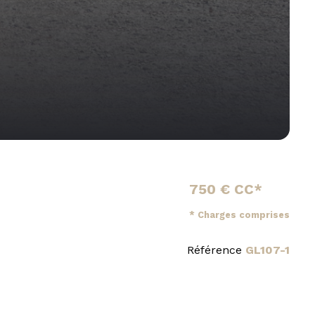
750 € CC*
* Charges comprises
Référence
GL107-1