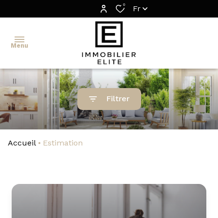
0
Fr
Menu
TRANSACTION
Filtrer
GESTION
LOCATION
Accueil
Estimation
ESTIMATION
IMMOBILIER
ÉLITE
SÉLECTION