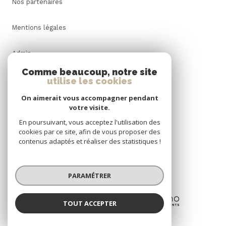
Nos partenaires
Mentions légales
Admin
Comme beaucoup, notre site
Nos honoraires
utilise les cookies
On aimerait vous accompagner pendant
Politique RGPD
votre visite.
En poursuivant, vous acceptez l'utilisation des
Cookies
cookies par ce site, afin de vous proposer des
contenus adaptés et réaliser des statistiques !
© 2026 | Tous droits réservés
PARAMÉTRER
Réalisé par
TOUT ACCEPTER