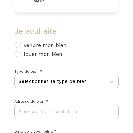
Je souhaite
J'obtiens une estimation en 4
étapes
vendre mon bien
louer mon bien
1
2
3
4
Type de bien *
Sélectionnez le type de bien
N° d
Adresse du bien *
Appartement
Maison
Libe
Date de disponibilité *