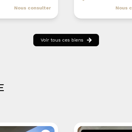
Nous consulter
Nous c
 suivi de qualité,
mbre de l'equipe
Voir tous ces biens
E