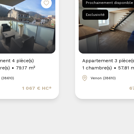
Prochainement disponible
Exclusivité
ent 4 pièce(s)
Appartement 3 pièce(s
e(s)
79.17 m²
1 chambre(s)
57.81 
 (38610)
Venon (38610)
1 067 € HC*
6