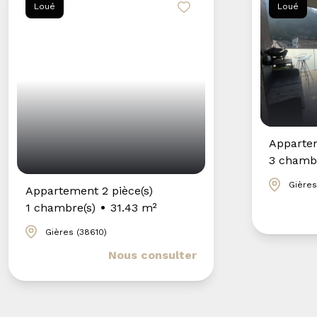
Loué
Loué
Appartem
3 chambr
Gières
Appartement 2 pièce(s)
1 chambre(s)
31.43 m²
Gières (38610)
Nous consulter