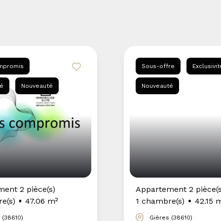
ervice.
e aux locataires
mpromis
Sous-offre
Exclusivit
s.
té
Nouveauté
Nouveauté
bénéficier d'une
ier local et de
écennie.
st unique. Nous
ur vous aider à
ent 2 pièce(s)
Appartement 2 pièce(s
e(s)
47.06 m²
1 chambre(s)
42.15 
gueur.
 (38610)
Gières (38610)