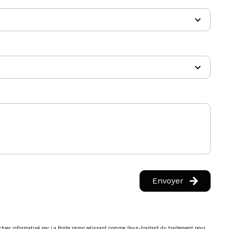
Envoyer
fichier informatisé par La Boite Immo agissant comme Sous-traitant du traitement pour