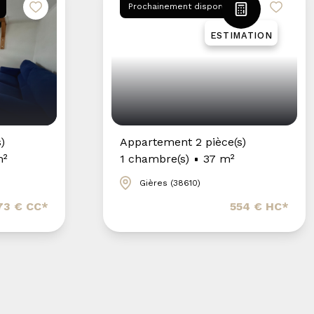
Prochainement disponible
ESTIMATION
)
Appartement 2 pièce(s)
m²
1 chambre(s)
37 m²
Gières (38610)
73 € CC*
554 € HC*